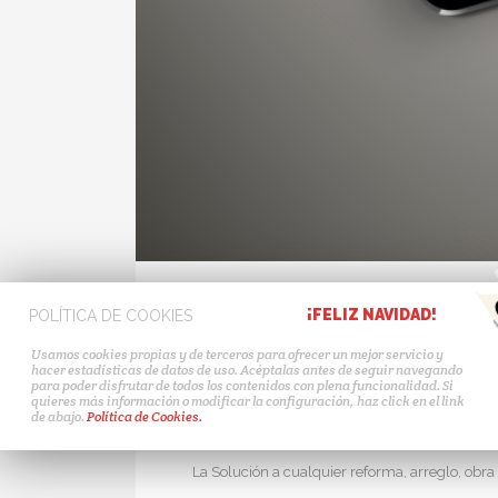
¡FELIZ NAVIDAD!
POLÍTICA DE COOKIES
junio 10, 2017
En
Por
Fernando Fer
Usamos cookies propias y de terceros para ofrecer un mejor servicio y
hacer estadísticas de datos de uso. Acéptalas antes de seguir navegando
DRÉKARO S
para poder disfrutar de todos los contenidos con plena funcionalidad. Si
quieres más información o modificar la configuración, haz click en el link
de abajo.
Política de Cookies.
La Solución a cualquier reforma, arreglo, obra 