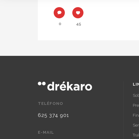
0
45
LI
Sob
TELÉFONO
Pr
625 374 901
Fin
Ser
E-MAIL
Tra