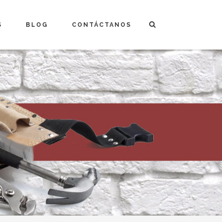
S
BLOG
CONTÁCTANOS
Financiación
ro «Plan Balneario» >
Nos encargamos de todo
Innovación y Sostenibilidad
Colaboradores
Garantías
Comentarios Clientes