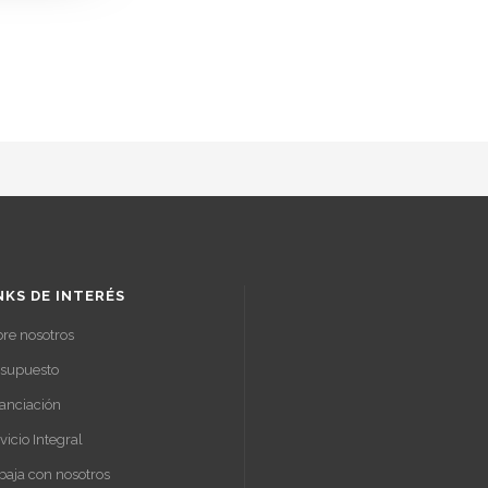
NKS DE INTERÉS
re nosotros
esupuesto
anciación
vicio Integral
baja con nosotros