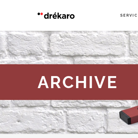
SERVIC
Construcción
Par
Con nuestro «Plan Actualiz
Reformas
Emp
ARCHIVE
Mantenimiento
Adm