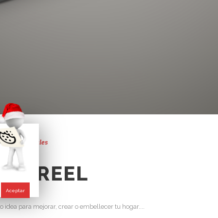
nandez Parrales
HOWREEL
Aceptar
o idea para mejorar, crear o embellecer tu hogar....