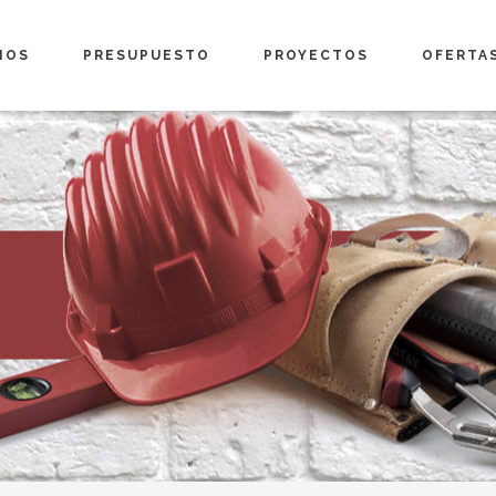
IOS
PRESUPUESTO
PROYECTOS
OFERTA
ticulares
Oficios
a» >
Con nuestro «Plan Luz Natural» >
Con nuest
resas
Aislamiento
inistradores
Arquitectura
Diseño de Interiores
Certificados y Licencias
Inspección de Propiedades