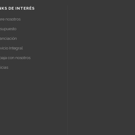
NKS DE INTERÉS
re nosotros
esupuesto
anciación
vicio Integral
baja con nosotros
icias