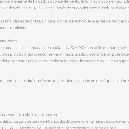
a que previamente ha dado su consentimiento, (información comercial, noticia
tividades de LA EMPRESA, etc) a través de cualquier medio, incluso el electr
s finalidades descritas, sin perjuicio del derecho que le asiste de revocar d
ando su solicitud.
candidatos:
os facilita el candidato (en adelante USUARIO) con el fin de mantenerle i
 datos proporcionados se conservarán hasta la adjudicación de un puesto de
er a sus datos personales, rectificar los datos inexactos o solicitar su supr
ulario, se le pedirá que firme un formulario fechado en que figure la inform
nservados sin plazo de supresión.
los datos personales será de 10 años desde que el cliente haya dejado de ser 
l SITIO WEB: Desde que el usuario se suscribe hasta que se da de baja.