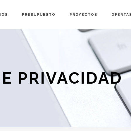
IOS
PRESUPUESTO
PROYECTOS
OFERTA
ticulares
Oficios
a» >
Con nuestro «Plan Luz Natural» >
Con nuest
resas
Aislamiento
DE PRIVACIDAD
inistradores
Arquitectura
Diseño de Interiores
Certificados y Licencias
Inspección de Propiedades