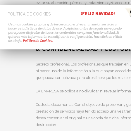
evitar su alteración, pérdida y tratamiento y/o acceso 
expuestos, ya provengan de la acción humana o del med
¡FELIZ NAVIDAD!
POLÍTICA DE COOKIES
El usuario debe ser consciente de que las medidas de 
Usamos cookies propias y de terceros para ofrecer un mejor servicio y
hacer estadísticas de datos de uso. Acéptalas antes de seguir navegando
u otros elementos que pudieran producir alteraciones 
para poder disfrutar de todos los contenidos con plena funcionalidad. Si
quieres más información o modificar la configuración, haz click en el link
de abajo.
Política de Cookies.
8. CONFIDENCIALIDAD Y CUSTO
Secreto profesional. Los profesionales que trabajan e
ni hacer uso de la información a la que hayan accedido
que pueda ser utilizada para otros fines que los relac
LA EMPRESA se obliga a no divulgar ni revelar informac
Custodia documental. Con el objetivo de preservar y g
prestación de servicios haya tenido acceso una vez tran
desea conservar el original o una copia de dicha info
destrucción.