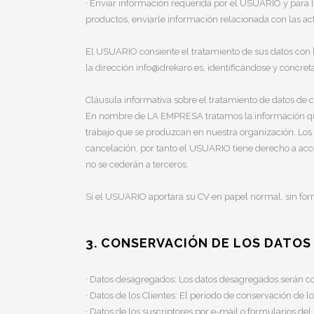
· Enviar información requerida por el USUARIO y para l
productos, enviarle información relacionada con las ac
El USUARIO consiente el tratamiento de sus datos con la
la dirección info@drekaro.es, identificándose y concret
Cláusula informativa sobre el tratamiento de datos de 
En nombre de LA EMPRESA tratamos la información que n
trabajo que se produzcan en nuestra organización. Los
cancelación, por tanto el USUARIO tiene derecho a acced
no se cederán a terceros.
Si el USUARIO aportara su CV en papel normal, sin form
3. CONSERVACIÓN DE LOS DATOS
· Datos desagregados: Los datos desagregados serán co
· Datos de los Clientes: El periodo de conservación de 
· Datos de los suscriptores por e-mail o formularios de