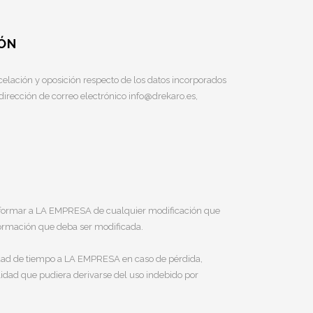
IÓN
elación y oposición respecto de los datos incorporados
dirección de correo electrónico info@drekaro.es,
informar a LA EMPRESA de cualquier modificación que
nformación que deba ser modificada.
edad de tiempo a LA EMPRESA en caso de pérdida,
dad que pudiera derivarse del uso indebido por