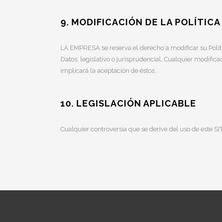
9. MODIFICACIÓN DE LA POLÍTICA
LA EMPRESA se reserva el derecho a modificar su Políti
Datos, legislativo o jurisprudencial. Cualquier modific
implicará la aceptación de éstos.
10. LEGISLACIÓN APLICABLE
Cualquier controversia que se derive del uso de este S