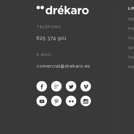
LI
Sob
TELÉFONO
Pr
625 374 901
Fin
Ser
E-MAIL
Tra
comercial@drekaro.es
Not