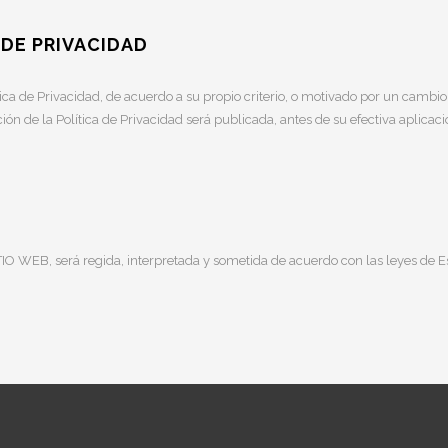
 DE PRIVACIDAD
ca de Privacidad, de acuerdo a su propio criterio, o motivado por un cambi
ación de la Política de Privacidad será publicada, antes de su efectiva aplic
ITIO WEB, será regida, interpretada y sometida de acuerdo con las leyes de 