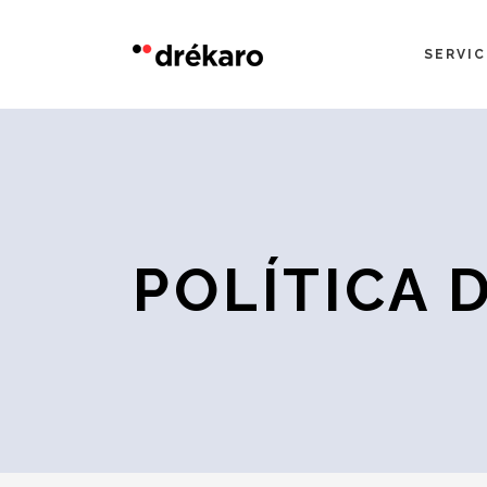
SERVIC
Construcción
Par
Con nuestro «Plan Actualiz
Reformas
Emp
POLÍTICA 
Mantenimiento
Adm