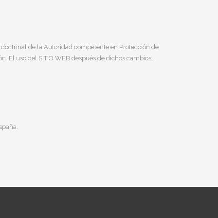
o doctrinal de la Autoridad competente en Protección de
ación. El uso del SITIO WEB después de dichos cambios,
España.