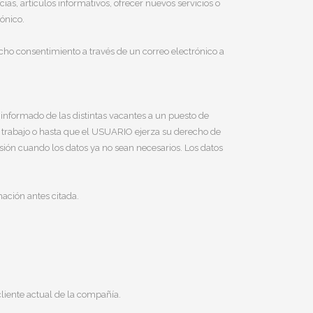
s, artículos informativos, ofrecer nuevos servicios o
ónico.
icho consentimiento a través de un correo electrónico a
nformado de las distintas vacantes a un puesto de
 trabajo o hasta que el USUARIO ejerza su derecho de
esión cuando los datos ya no sean necesarios. Los datos
ación antes citada.
cliente actual de la compañía.