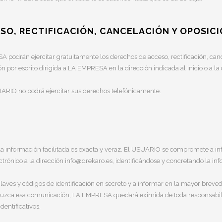
ESO, RECTIFICACIÓN, CANCELACIÓN Y OPOSIC
podrán ejercitar gratuitamente los derechos de acceso, rectificación, canc
or escrito dirigida a LA EMPRESA en la dirección indicada al inicio o a la 
UARIO no podrá ejercitar sus derechos telefónicamente.
a información facilitada es exacta y veraz. El USUARIO se compromete a 
lectrónico a la dirección info@drekaro.es, identificándose y concretando la i
ves y códigos de identificación en secreto y a informar en la mayor brev
roduzca esa comunicación, LA EMPRESA quedará eximida de toda responsabili
dentificativos.