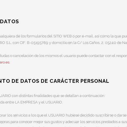
 DATOS
alquiera de los formularios del SITIO WEB o por e-mail, así como la que pudie
RO S.L. con CIF: B-05195789 y domicilio en la C/ Los Caños, 2, 05240 de N
 dudas o cancelación de los mismos el usuario puede contactar con el respo
aro.es
.
IENTO DE DATOS DE CARÁCTER PERSONAL
UARIO con distintas finalidades que se detallan a continuación:
lecida entre LA EMPRESA y el USUARIO.
jorar los servicios a los que el USUARIO hubiese decidido suscribirse o darse 
ejoras para conocer mejor sus gustos y adecuar los servicios prestados a sus