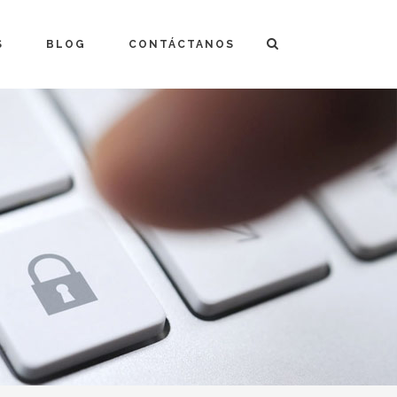
S
BLOG
CONTÁCTANOS
Financiación
ro «Plan Balneario» >
Nos encargamos de todo
Innovación y Sostenibilidad
Colaboradores
Garantías
Comentarios Clientes