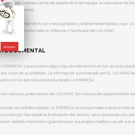
no autorizado, habida cuenta del estado de la tecnología, la naturaleza de lo
io físico o natural.
seguridad en Internet no son inexpugnables y enteramente fiables y que LA
en los sistemas informáticos (software y hardware) del USUARIO.
Aceptar
DIA DOCUMENTAL
n LA EMPRESA y que tuvieran algún tipo de intervención en los servicios pr
 por razón de su profesión. La información suministrada por EL USUARIO tend
ionados con los servicios prestados desde LA EMPRESA.
ión sobre las pretensiones del USUARIO, los motivos del asesoramiento solic
arantizar la confidencialidad, LA EMPRESA se compromete a destruir toda la
scurridos 90 días desde la finalización del servicio, salvo que exista una o
rmación, deberá imprimirla o guardarla por sus propios medios o acudir a l