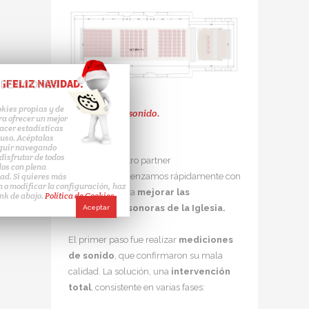
¡FELIZ NAVIDAD!
 DE COOKIES
kies propias y de
Mejorando el sonido.
ra ofrecer un mejor
hacer estadísticas
 uso. Acéptalas
eguir navegando
disfrutar de todos
Gracias a nuestro partner
dos con plena
InsoÁvila
comenzamos rápidamente con
ad. Si quieres más
 o modificar la configuración, haz
los trabajos para
mejorar las
link de abajo.
Política de Cookies.
condiciones sonoras de la Iglesia.
Aceptar
El primer paso fue realizar
mediciones
de sonido
, que confirmaron su mala
calidad. La solución, una
intervención
total
, consistente en varias fases: