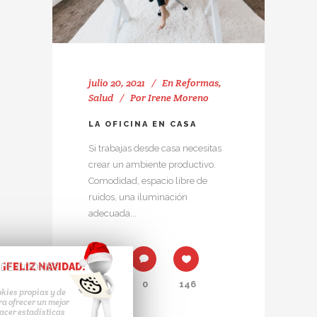
julio 20, 2021
En
Reformas
,
Salud
Por
Irene Moreno
LA OFICINA EN CASA
Si trabajas desde casa necesitas
crear un ambiente productivo.
Comodidad, espacio libre de
ruidos, una iluminación
adecuada...
¡FELIZ NAVIDAD!
 DE COOKIES
Share
0
146
kies propias y de
ra ofrecer un mejor
hacer estadísticas