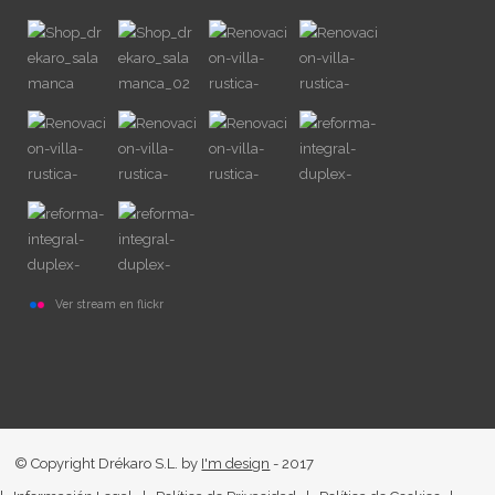
Ver stream en flickr
© Copyright Drékaro S.L. by
I'm design
- 2017