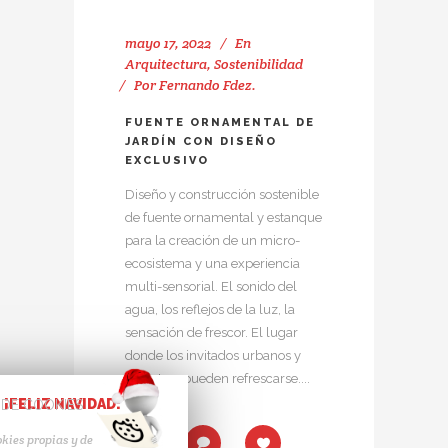
mayo 17, 2022
En
Arquitectura
,
Sostenibilidad
Por
Fernando Fdez.
FUENTE ORNAMENTAL DE
JARDÍN CON DISEÑO
EXCLUSIVO
Diseño y construcción sostenible
de fuente ornamental y estanque
para la creación de un micro-
ecosistema y una experiencia
multi-sensorial. El sonido del
agua, los reflejos de la luz, la
sensación de frescor. El lugar
donde los invitados urbanos y
silvestres pueden refrescarse....
¡FELIZ NAVIDAD!
 DE COOKIES
kies propias y de