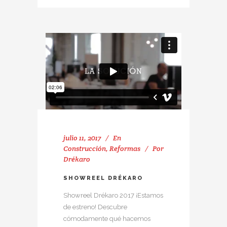
julio 11, 2017
En
Construcción
,
Reformas
Por
Drékaro
SHOWREEL DRÉKARO
Showreel Drékaro 2017 ¡Estamos
de estreno! Descubre
cómodamente qué hacemos