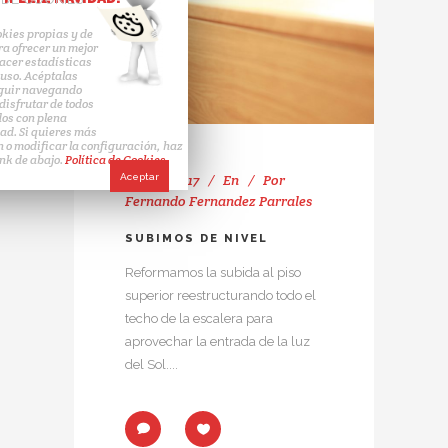
kies propias y de
ra ofrecer un mejor
hacer estadísticas
 uso. Acéptalas
eguir navegando
disfrutar de todos
dos con plena
ad. Si quieres más
 o modificar la configuración, haz
link de abajo.
Política de Cookies.
junio 7, 2017
En
Por
Aceptar
Fernando Fernandez Parrales
SUBIMOS DE NIVEL
Reformamos la subida al piso
superior reestructurando todo el
techo de la escalera para
aprovechar la entrada de la luz
del Sol....