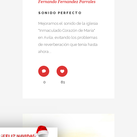
Fernando Fernandez Parrales
SONIDO PERFECTO
Mejoramos el sonido de la iglesia
"Inmaculado Corazón de María"
en Avila, evitando los problemas
de reverberación que tenía hasta
ahora...
0
81
¡FELIZ NAVIDAD!
 DE COOKIES