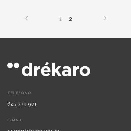
1
2
TELÉFONO
625 374 901
E-MAIL